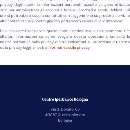
privacy degli utenti: le informazioni personali raccolte vengono utilizzate
solo per amministrare gli account e fornire i prodotti e servizi richiesti. Gli
utenti potrebbero essere contattati con suggerimenti su prodotti, servizi o
altri contenuti che a nostro giudizio potrebbero essere di loro interesse.
Puoi annullare l'iscrizione a queste comunicazioni in qualsiasi momento. Per
ulteriori informazioni su come eseguire questa operazione, consulta le
nostre normative sulla privacy e altre indicazioni su protezione e rispetto
della privacy, leggi la nostra
Informativa sulla privacy
.
Centro Iperbarico Bologna
Via S. Donato, 63
40057 Quarto Inferiore
Bologna