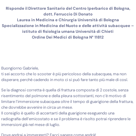
Risponde il Direttore Sanitario del Centro Iperbarico di Bologna,
dott. Ferruccio Di Donato
Laurea in Medicina e Chirurgia Università di Bologna
Specializzazione in Medicina del Nuoto e delle attività subacquee –
istituto di fisiologia umana Università di Chieti
Ordine Dei Medici di Bologna N° 11812
Buongiorno Gabriele,
ti sei accorto che lo scooter è più pericoloso della subacquea, ma non
disperare, perché cadendo in moto ci si può fare tanto più male di così.
Se la diagnosi corretta è quella di frattura composta di 2 costole, senza
risentimento del polmone e della pleura sottostanti, non c’è motivo di
limitare l’immersione subacquea oltre il tempo di guarigione della frattura,
che dovrebbe avvenire in circa un mese.
Il consiglio è quello di accertarti della guarigione eseguendo una
radiografia dell’emicostato e se il problema è risolto potrai riprendere le
immersioni già nel mese di luglio.
Dove andrai a immergerti? Facci sapere come andrà!