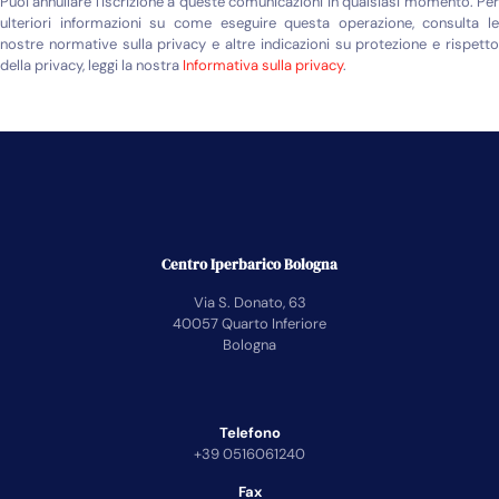
Puoi annullare l'iscrizione a queste comunicazioni in qualsiasi momento. Per
ulteriori informazioni su come eseguire questa operazione, consulta le
nostre normative sulla privacy e altre indicazioni su protezione e rispetto
della privacy, leggi la nostra
Informativa sulla privacy
.
Centro Iperbarico Bologna
Via S. Donato, 63
40057 Quarto Inferiore
Bologna
Telefono
+39 0516061240
Fax