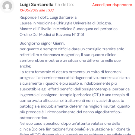
Luigi Santarella
ha detto:
Accedi per rispondere
13/05/2019 alle 11:03
Risponde il dott. Luigi Santarella,
Laurea in Medicina e Chirurgia Università di Bologna,
Master di II° livello in Medicina Subacquea ed Iperbarica
Ordine Dei Medici di Ravenna N° 3151
Buongiorno signor Gianni,
per quanto è sempre difficile dare un consiglio tramite solo i
referti di rx e risonanza magnetica, il suo quadro clinico
sembrerebbe mostrare un situazione differente nelle due
anche;
La testa femorale di destra presenta un esito di fenomeni
pregressi ischemico-necrotici degenerativo, mentre a sinistra
sicuramente il quadro è più acuto e, indubbiamente più
suscettibile agli effetti benefici dell’ossigenoterapia iperbarica.
In generale l’ossigeno-terapia iperbarica (OTI) è una terapia di
comprovata efficacia nei trattamenti non invasivi di questa
patologia e, indubbiamente, determina migliori risultati quanto
più precoce è il riconoscimento del danno algodistrofico-
osteonecrotico.
Nel suo caso specifico, dopo un’attenta valutazione della
clinica (dolore, limitazione funzionale) e valutazione all’idoneità
fisica all’OTI ritengo che si potrebbe considerare, condividendo