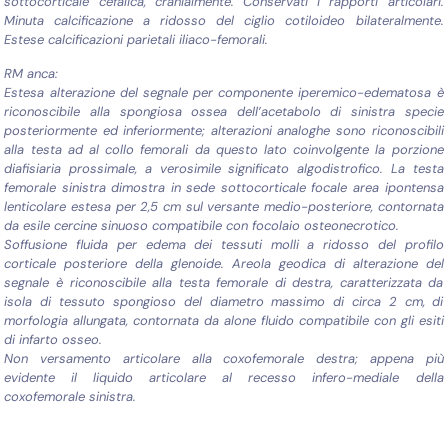
sottocorticale cefalica, cranialmente. Conservati i rapporti articolari.
Minuta calcificazione a ridosso del ciglio cotiloideo bilateralmente.
Estese calcificazioni parietali iliaco-femorali.
RM anca:
Estesa alterazione del segnale per componente iperemico-edematosa è
riconoscibile alla spongiosa ossea dell’acetabolo di sinistra specie
posteriormente ed inferiormente; alterazioni analoghe sono riconoscibili
alla testa ad al collo femorali da questo lato coinvolgente la porzione
diafisiaria prossimale, a verosimile significato algodistrofico. La testa
femorale sinistra dimostra in sede sottocorticale focale area ipontensa
lenticolare estesa per 2,5 cm sul versante medio-posteriore, contornata
da esile cercine sinuoso compatibile con focolaio osteonecrotico.
Soffusione fluida per edema dei tessuti molli a ridosso del profilo
corticale posteriore della glenoide. Areola geodica di alterazione del
segnale è riconoscibile alla testa femorale di destra, caratterizzata da
isola di tessuto spongioso del diametro massimo di circa 2 cm, di
morfologia allungata, contornata da alone fluido compatibile con gli esiti
di infarto osseo.
Non versamento articolare alla coxofemorale destra; appena più
evidente il liquido articolare al recesso infero-mediale della
coxofemorale sinistra.