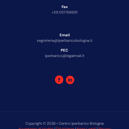
Fax
+39 051768691
Email
segreteria@iperbaricobologna.it
PEC
iperbarico@legalmail.it
Copyright © 2026 • Centro Iperbarico Bologna
Avvertenza di rischio
|
Disclaimer
|
Note Legali
|
Privacy