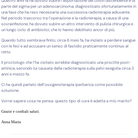
Quattro anni fa ha dovuto subire l’asportazione del colon discendente e di
parte del sigma per un adenocarcinoma, diagnosticato sfortunatamente in
una fase che ha reso necessaria una successiva radioterapia adiuvante.
Nel periodo trascorso tra l’operazione e la radioterapia, a causa di una
sovrainfezione, ha dovuto subire un altro intervento di pulizia chirurgica e
un lungo ciclo di antibiotici, che lo hanno debilitato ancor di più.
Quando tutto sembrava finito, circa 6 mesi fa, ha iniziato a perdere sangue
con le feci e ad accusare un senso di fastidio praticamente continuo al
retto.
Il proctologo che l’ha visitato avrebbe diagnosticato una proctite post-
attinica, secondo lui causata dalla radioterapia sulla pelvi eseguita circa 3
anni e mezzo fa.
Ci ha quindi parlato dell’ossigenoterapia iperbarica come possibile
soluzione.
Vorrei sapere cosa ne pensa: questo tipo di cura è adatta a mio marito?
Grazie e cordiali saluti.
Anna Maria