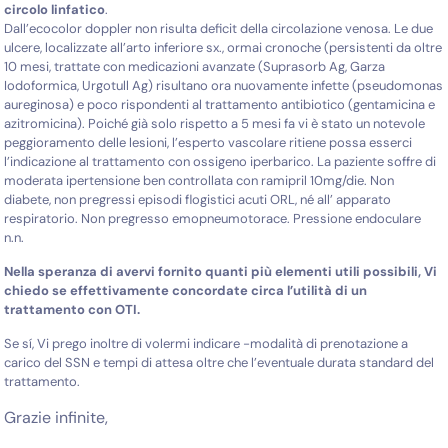
circolo linfatico
.
Dall’ecocolor doppler non risulta deficit della circolazione venosa. Le due
ulcere, localizzate all’arto inferiore sx., ormai cronoche (persistenti da oltre
10 mesi, trattate con medicazioni avanzate (Suprasorb Ag, Garza
Iodoformica, Urgotull Ag) risultano ora nuovamente infette (pseudomonas
aureginosa) e poco rispondenti al trattamento antibiotico (gentamicina e
azitromicina). Poiché già solo rispetto a 5 mesi fa vi è stato un notevole
peggioramento delle lesioni, l’esperto vascolare ritiene possa esserci
l’indicazione al trattamento con ossigeno iperbarico. La paziente soffre di
moderata ipertensione ben controllata con ramipril 10mg/die. Non
diabete, non pregressi episodi flogistici acuti ORL, né all’ apparato
respiratorio. Non pregresso emopneumotorace. Pressione endoculare
n.n.
Nella speranza di avervi fornito quanti più elementi utili possibili, Vi
chiedo se effettivamente concordate circa l’utilità di un
trattamento con OTI.
Se sí, Vi prego inoltre di volermi indicare -modalità di prenotazione a
carico del SSN e tempi di attesa oltre che l’eventuale durata standard del
trattamento.
Grazie infinite,