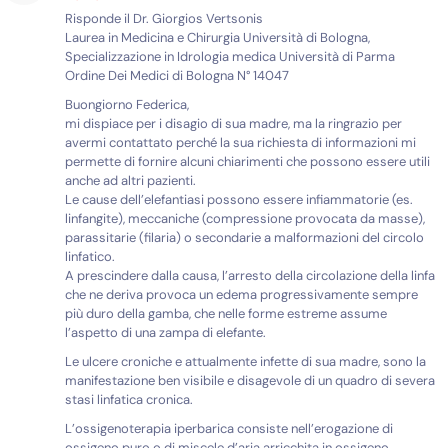
Risponde il Dr. Giorgios Vertsonis
Laurea in Medicina e Chirurgia Università di Bologna,
Specializzazione in Idrologia medica Università di Parma
Ordine Dei Medici di Bologna N° 14047
Buongiorno Federica,
mi dispiace per i disagio di sua madre, ma la ringrazio per
avermi contattato perché la sua richiesta di informazioni mi
permette di fornire alcuni chiarimenti che possono essere utili
anche ad altri pazienti.
Le cause dell’elefantiasi possono essere infiammatorie (es.
linfangite), meccaniche (compressione provocata da masse),
parassitarie (filaria) o secondarie a malformazioni del circolo
linfatico.
A prescindere dalla causa, l’arresto della circolazione della linfa
che ne deriva provoca un edema progressivamente sempre
più duro della gamba, che nelle forme estreme assume
l’aspetto di una zampa di elefante.
Le ulcere croniche e attualmente infette di sua madre, sono la
manifestazione ben visibile e disagevole di un quadro di severa
stasi linfatica cronica.
L’ossigenoterapia iperbarica consiste nell’erogazione di
ossigeno puro o di miscele d’aria arricchita in ossigeno