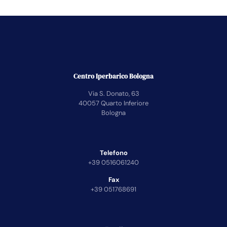
Centro Iperbarico Bologna
Via S. Donato, 63
40057 Quarto Inferiore
Bologna
Telefono
+39 0516061240
Fax
+39 051768691