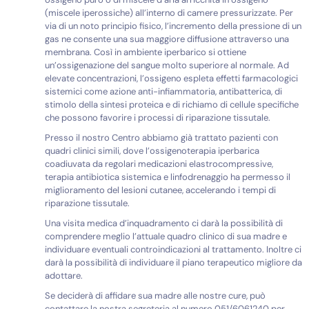
(miscele iperossiche) all’interno di camere pressurizzate. Per
via di un noto principio fisico, l’incremento della pressione di un
gas ne consente una sua maggiore diffusione attraverso una
membrana. Così in ambiente iperbarico si ottiene
un’ossigenazione del sangue molto superiore al normale. Ad
elevate concentrazioni, l’ossigeno espleta effetti farmacologici
sistemici come azione anti-infiammatoria, antibatterica, di
stimolo della sintesi proteica e di richiamo di cellule specifiche
che possono favorire i processi di riparazione tissutale.
Presso il nostro Centro abbiamo già trattato pazienti con
quadri clinici simili, dove l’ossigenoterapia iperbarica
coadiuvata da regolari medicazioni elastrocompressive,
terapia antibiotica sistemica e linfodrenaggio ha permesso il
miglioramento del lesioni cutanee, accelerando i tempi di
riparazione tissutale.
Una visita medica d’inquadramento ci darà la possibilità di
comprendere meglio l’attuale quadro clinico di sua madre e
individuare eventuali controindicazioni al trattamento. Inoltre ci
darà la possibilità di individuare il piano terapeutico migliore da
adottare.
Se deciderà di affidare sua madre alle nostre cure, può
contattare la nostra segreteria al numero 051/6061240 per