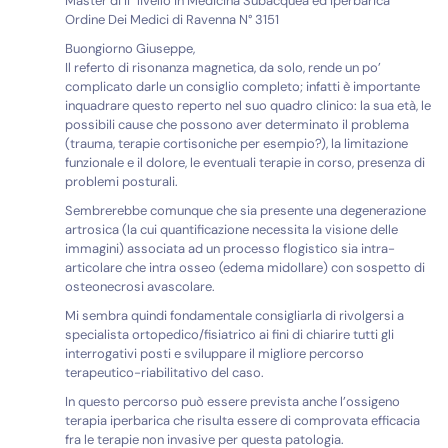
Master di II° livello in Medicina Subacquea ed Iperbarica
Ordine Dei Medici di Ravenna N° 3151
Buongiorno Giuseppe,
Il referto di risonanza magnetica, da solo, rende un po’
complicato darle un consiglio completo; infatti è importante
inquadrare questo reperto nel suo quadro clinico: la sua età, le
possibili cause che possono aver determinato il problema
(trauma, terapie cortisoniche per esempio?), la limitazione
funzionale e il dolore, le eventuali terapie in corso, presenza di
problemi posturali.
Sembrerebbe comunque che sia presente una degenerazione
artrosica (la cui quantificazione necessita la visione delle
immagini) associata ad un processo flogistico sia intra-
articolare che intra osseo (edema midollare) con sospetto di
osteonecrosi avascolare.
Mi sembra quindi fondamentale consigliarla di rivolgersi a
specialista ortopedico/fisiatrico ai fini di chiarire tutti gli
interrogativi posti e sviluppare il migliore percorso
terapeutico-riabilitativo del caso.
In questo percorso può essere prevista anche l’ossigeno
terapia iperbarica che risulta essere di comprovata efficacia
fra le terapie non invasive per questa patologia.