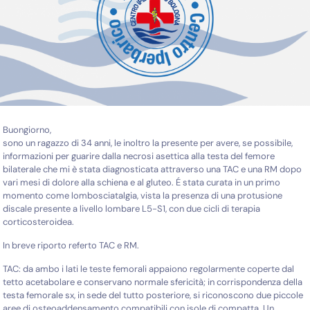
Buongiorno,
sono un ragazzo di 34 anni, le inoltro la presente per avere, se possibile,
informazioni per guarire dalla necrosi asettica alla testa del femore
bilaterale che mi è stata diagnosticata attraverso una TAC e una RM dopo
vari mesi di dolore alla schiena e al gluteo. É stata curata in un primo
momento come lombosciatalgia, vista la presenza di una protusione
discale presente a livello lombare L5-S1, con due cicli di terapia
corticosteroidea.
In breve riporto referto TAC e RM.
TAC: da ambo i lati le teste femorali appaiono regolarmente coperte dal
tetto acetabolare e conservano normale sfericità; in corrispondenza della
testa femorale sx, in sede del tutto posteriore, si riconoscono due piccole
aree di osteoaddensamento compatibili con isole di compatta. Un