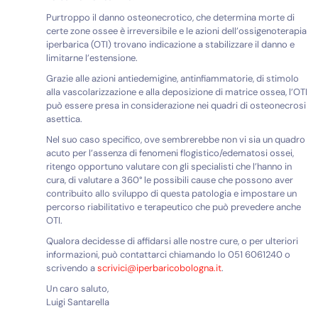
Purtroppo il danno osteonecrotico, che determina morte di
certe zone ossee è irreversibile e le azioni dell’ossigenoterapia
iperbarica (OTI) trovano indicazione a stabilizzare il danno e
limitarne l’estensione.
Grazie alle azioni antiedemigine, antinfiammatorie, di stimolo
alla vascolarizzazione e alla deposizione di matrice ossea, l’OTI
può essere presa in considerazione nei quadri di osteonecrosi
asettica.
Nel suo caso specifico, ove sembrerebbe non vi sia un quadro
acuto per l’assenza di fenomeni flogistico/edematosi ossei,
ritengo opportuno valutare con gli specialisti che l’hanno in
cura, di valutare a 360° le possibili cause che possono aver
contribuito allo sviluppo di questa patologia e impostare un
percorso riabilitativo e terapeutico che può prevedere anche
OTI.
Qualora decidesse di affidarsi alle nostre cure, o per ulteriori
informazioni, può contattarci chiamando lo 051 6061240 o
scrivendo a
scrivici@iperbaricobologna.it
.
Un caro saluto,
Luigi Santarella