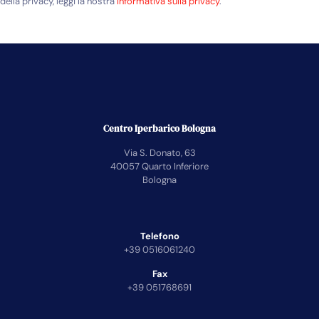
della privacy, leggi la nostra
Informativa sulla privacy
.
Centro Iperbarico Bologna
Via S. Donato, 63
40057 Quarto Inferiore
Bologna
Telefono
+39 0516061240
Fax
+39 051768691