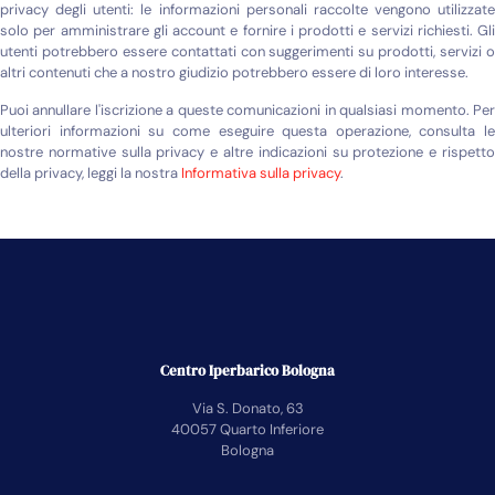
privacy degli utenti: le informazioni personali raccolte vengono utilizzate
solo per amministrare gli account e fornire i prodotti e servizi richiesti. Gli
utenti potrebbero essere contattati con suggerimenti su prodotti, servizi o
altri contenuti che a nostro giudizio potrebbero essere di loro interesse.
Puoi annullare l'iscrizione a queste comunicazioni in qualsiasi momento. Per
ulteriori informazioni su come eseguire questa operazione, consulta le
nostre normative sulla privacy e altre indicazioni su protezione e rispetto
della privacy, leggi la nostra
Informativa sulla privacy
.
Centro Iperbarico Bologna
Via S. Donato, 63
40057 Quarto Inferiore
Bologna