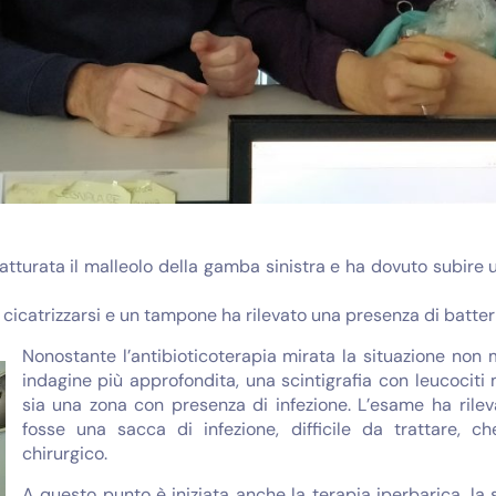
atturata il malleolo della gamba sinistra e ha dovuto subire 
 a cicatrizzarsi e un tampone ha rilevato una presenza di batte
Nonostante l’antibioticoterapia mirata la situazione non m
indagine più approfondita, una scintigrafia con leucocit
sia una zona con presenza di infezione. L’esame ha rilev
fosse una sacca di infezione, difficile da trattare, 
chirurgico.
A questo punto è iniziata anche la terapia iperbarica, la s