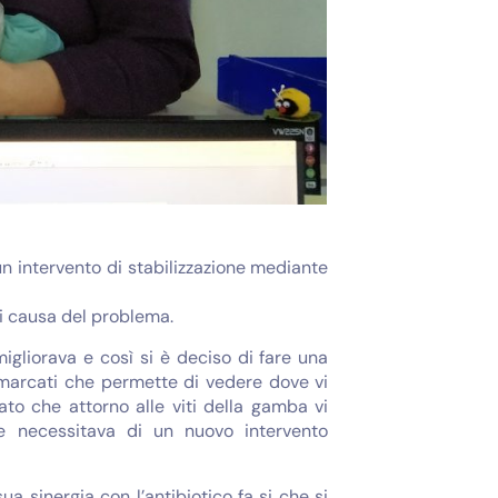
un intervento di stabilizzazione mediante
ri causa del problema.
igliorava e così si è deciso di fare una
i marcati che permette di vedere dove vi
ato che attorno alle viti della gamba vi
che necessitava di un nuovo intervento
ua sinergia con l’antibiotico fa si che si