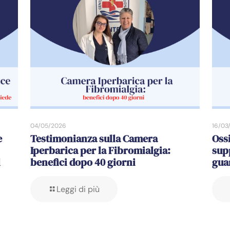
04/05/2026
16/03
e
Testimonianza sulla Camera
Oss
Iperbarica per la Fibromialgia:
sup
l
benefici dopo 40 giorni
gua
Leggi di più