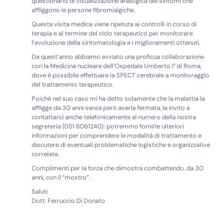
questionario di visualizzazione analogica dei sintomi che
affliggono le persone fibromialgiche.
Questa visita medica viene ripetuta ai controlli in corso di
terapia e al termine del ciclo terapeutico per monitorare
l’evoluzione della sintomatologia e i miglioramenti ottenuti.
Da quest’anno abbiamo avviato una proficua collaborazione
con la Medicina nucleare dell’Ospedale Umberto I° di Roma,
dove è possibile effettuare la SPECT cerebrale a monitoraggio
del trattamento terapeutico.
Poiché nel suo caso mi ha detto solamente che la malattia la
affligge da 30 anni senza però averla fermata, la invito a
contattarci anche telefonicamente al numero della nostra
segreteria (051 6061240): potremmo fornirle ulteriori
informazioni per comprendere le modalità di trattamento e
discutere di eventuali problematiche logistiche e organizzative
correlate.
Complimenti per la forza che dimostra combattendo, da 30
anni, con il “mostro”.
Saluti
Dott. Ferruccio Di Donato