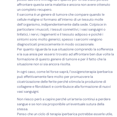
affrontare questa seria malattia e ancora non avere ottenuto
un completo recupero.
Il sarcoma è un genere di tumore che compare quando le
cellule maligne si formano all’interno di un tessuto molle
dell’organismo, indipendentemente dalla sede. Colpisce in
particolare i muscoli, i tessuti connettivi, i vasi sanguigni o
linfatici, i nervi, i legamenti e il tessuto adiposo e poiché i
sintomi sono molto generici, spesso i sarcomi vengono
diagnosticati precocemente in modo occasionale.
Per quanto riguarda la sua situazione comprendo la sofferenza
e la sua ansia per essersi trovato ad affrontare ben due volte la
formazione di questo genere di tumore e per il fatto che la
situazione non si sia ancora risolta.
In ogni caso, come lei forse saprà, l’ossigenoterapia iperbarica
può effettivamente fare molto per promuovere la
cicatrizzazione delle ferite perché stimola la produzione di
collagene e fibroblasti e contribuisce alla formazione di nuovi
vasi sanguigni.
Non riesco però a capire perché un’arteria continui a perdere
sangue e se non sia proponibile un’eventuale sutura della
stessa.
Penso che un ciclo di terapia iperbarica potrebbe esserle utile,