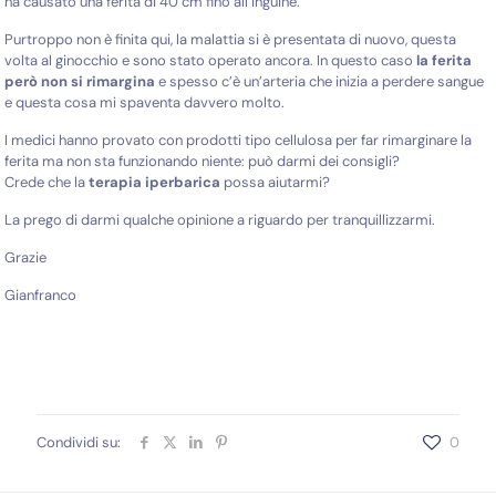
ha causato una ferita di 40 cm fino all’inguine.
Purtroppo non è finita qui, la malattia si è presentata di nuovo, questa
volta al ginocchio e sono stato operato ancora. In questo caso
la ferita
però non si rimargina
e spesso c’è un’arteria che inizia a perdere sangue
e questa cosa mi spaventa davvero molto.
I medici hanno provato con prodotti tipo cellulosa per far rimarginare la
ferita ma non sta funzionando niente: può darmi dei consigli?
Crede che la
terapia iperbarica
possa aiutarmi?
La prego di darmi qualche opinione a riguardo per tranquillizzarmi.
Grazie
Gianfranco
Condividi su:
0