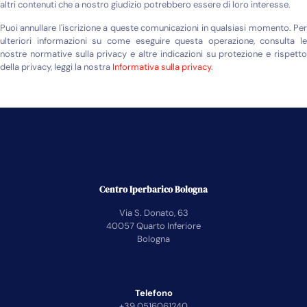
altri contenuti che a nostro giudizio potrebbero essere di loro interesse.
Puoi annullare l'iscrizione a queste comunicazioni in qualsiasi momento. Per
ulteriori informazioni su come eseguire questa operazione, consulta le
nostre normative sulla privacy e altre indicazioni su protezione e rispetto
della privacy, leggi la nostra
Informativa sulla privacy
.
Centro Iperbarico Bologna
Via S. Donato, 63
40057 Quarto Inferiore
Bologna
Telefono
+39 0516061240