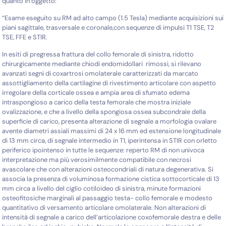
quanto in oggetto:
“Esame eseguito su RM ad alto campo (1.5 Tesla) mediante acquisizioni sui
piani sagittale, trasversale e coronale,con sequenze di impulsi T1 TSE, T2
TSE, FFE e STIR.
In esiti di pregressa frattura del collo femorale di sinistra, ridotto
chirurgicamente mediante chiodi endomidollari rimossi, si rilevano
avanzati segni di coxartrosi omolaterale caratterizzati da marcato
assottigliamento della cartilagine di rivestimento articolare con aspetto
irregolare della corticale ossea e ampia area di sfumato edema
intraspongioso a carico della testa femorale che mostra iniziale
ovalizzazione, e che a livello della spongiosa ossea subcondrale della
superficie di carico, presenta alterazione di segnale a morfologia ovalare
avente diametri assiali massimi di 24 x 16 mm ed estensione longitudinale
di 13 mm circa, di segnale intermedio in T1, iperintensa in STIR con orletto
periferico ipointenso in tutte le sequenze: reperto RM di non univoca
interpretazione ma più verosimilmente compatibile con necrosi
avascolare che con alterazioni osteocondriali di natura degenerativa. Si
associa la presenza di voluminosa formazione cistica sottocorticale di 13
mm circa a livello del ciglio cotiloideo di sinistra, minute formazioni
osteofitosiche marginali al passaggio testa- collo femorale e modesto
quantitativo di versamento articolare omolaterale. Non alterazioni di
intensità di segnale a carico dell’articolazione coxofemorale destra e delle