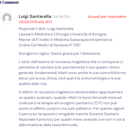
1 Comment
Luigi Santarella
ha detto:
Accedi per rispondere
28/03/2018 alle 19:13
Risponde il dott. Luigi Santarella,
Laurea in Medicina e Chirurgia Università di Bologna,
Master di II° livello in Medicina Subacquea ed Iperbarica
Ordine Dei Medici di Ravenna N° 3151
Buongiorno signor Gianni, grazie per l’attenzione.
L’esito dell’esame di risonanza magnetica che ci sottopone ci
permette di valutare solo parzialmente il suo quadro clinico
generale, fondamentali infatti sono anche le sue comorbilità ma
ancor più la sua clinica, cioè qual è la sintomatologia e la sua
qualità della vita.
Il referto di risonanza magnetica sembrerebbe rappresentare
un quadro avanzato, quando infatti la testa femorale inizia ad
ovalizzarsi la terapia ad ossigeno iperbarico (OTI) non può
avere un affetto curativo ma solo palliativo. Per queste ragioni
il percorso terapeutico erogabile tramite Sistema Sanitario
Nazionale è previsto per quadri meno avanzati ove non vi sia la
deformazione della testa femorale.