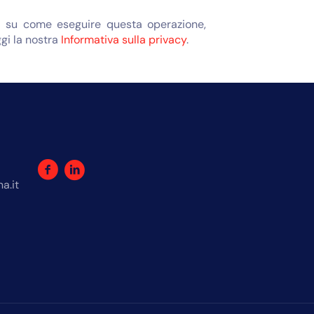
oni su come eseguire questa operazione,
ggi la nostra
Informativa sulla privacy
.
a.it