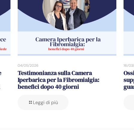
04/05/2026
16/03
e
Testimonianza sulla Camera
Oss
Iperbarica per la Fibromialgia:
sup
l
benefici dopo 40 giorni
gua
Leggi di più