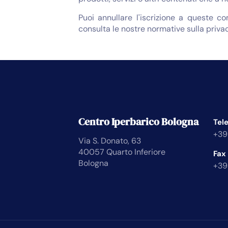
Puoi annullare l'iscrizione a queste c
consulta le nostre normative sulla privac
Centro Iperbarico Bologna
Tel
+39
Via S. Donato, 63
40057 Quarto Inferiore
Fax
Bologna
+39