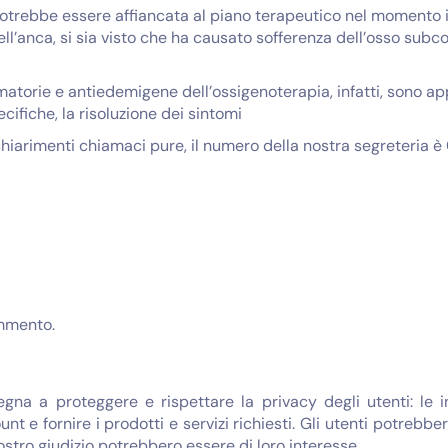
otrebbe essere affiancata al piano terapeutico nel momento in 
l’anca, si sia visto che ha causato sofferenza dell’osso subco
atorie e antiedemigene dell’ossigenoterapia, infatti, sono ap
cifiche, la risoluzione dei sintomi
 chiarimenti chiamaci pure, il numero della nostra segreteria è
mmento.
egna a proteggere e rispettare la privacy degli utenti: le 
unt e fornire i prodotti e servizi richiesti. Gli utenti potreb
nostro giudizio potrebbero essere di loro interesse.