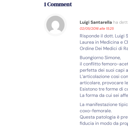
1 Comment
Luigi Santarella
ha dett
02/05/2016 alle 15:25
Risponde il dott. Luigi 
Laurea in Medicina e Ch
Ordine Dei Medici di R
Buongiorno Simone,
il conflitto femoro-ace
perfetta dei suoi capi a
L’articolazione cosi co
articolare, provocare le
Esistono tre forme di c
La forma da cui sei aff
La manifestazione tipic
coxo-femorale.
Questa patologia è pret
fiducia in modo da pro