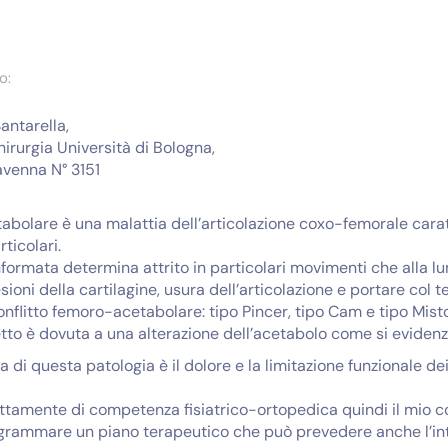
o:
Santarella,
irurgia Università di Bologna,
avenna N° 3151
tabolare è una malattia dell’articolazione coxo-femorale cara
rticolari.
nformata determina attrito in particolari movimenti che alla 
sioni della cartilagine, usura dell’articolazione e portare col t
onflitto femoro-acetabolare: tipo Pincer, tipo Cam e tipo Misto
etto è dovuta a una alterazione dell’acetabolo come si evidenzi
a di questa patologia è il dolore e la limitazione funzionale d
tamente di competenza fisiatrico-ortopedica quindi il mio consi
grammare un piano terapeutico che può prevedere anche l’int