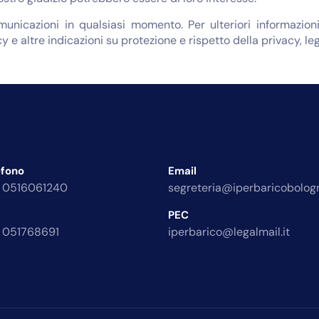
omunicazioni in qualsiasi momento. Per ulteriori informazi
y e altre indicazioni su protezione e rispetto della privacy, le
efono
Email
 0516061240
segreteria@iperbaricobologn
PEC
 051768691
iperbarico@legalmail.it