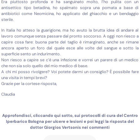
Era piuttosto profonda e ha sanguinato molto, l’ho pulita con un
antisettico tipo betadina, ho spalmato sopra una pomata a base di
antibiotici come Neomicina, ho applicato del ghiacchio e un bendaggio
sterile.
In Italia ho atteso la guarigione, ma ho avuto la brutta idea di andare al
lavoro comunque senza passare dal pronto soccorso. A oggi non riesco a
capire cosa fare: buona parte del taglio è rimarginato, anche se rimane
ancora aperto un foro dal quale esce alle volte del sangue e sotto la
superficie sento un indurimento.
Non riesco a capire se c’è una infezione e vorrei un parere di un medico
che non sia solo quello del mio medico di base.
A chi mi posso rivolgere? Voi potete darmi un consiglio? È possibile fare
una visita in tempi brevi?
Grazie per la cortese risposta,
Claudia
Approfondisci, cliccando qui sotto, sui protocolli di cura del Centro
Iperbarico Bologna per ulcere e lesioni e poi leggi la risposta del
dottor Giorgios Vertsonis nei commenti