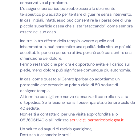
conservativo al problema.
L’ossigeno iperbarico potrebbe essere lo strumento
terapeutico più adatto per tentare di guarire senza intervento.
In casi iniziali, infatti, esso può consentire la riparazione di una
piccola superficie ossea che si sta “staccando”, come sembra
essere nel suo caso.
Inoltre l’altro effetto della terapia, ovvero quello anti-
infiammatorio, può consentire una qualità della vita un po’ più
accettabile per una persona attiva perché può consentire una
diminuzione del dolore.
Fermo restando che per ora è opportuno evitare il carico sul
piede, meno dolore può significare comunque più autonomia.
In casi come questo al Centro Iperbarico adottiamo un
protocollo che prevede un primo ciclo di 50 sedute di
ossigenoterapia.
Al termine consigliamo nuova risonanza di controllo e visita
ortopedica. Se la lesione non si fosse riparata, ulteriore ciclo da
40 sedute.
Non esiti a contattarci per una visita approfondita allo
051/6061240 o all’indirizzo
scrivici@iperbaricobologna.it
.
Un saluto ed auguri di rapida guarigione,
Dott.ssa Alessandra Morelli