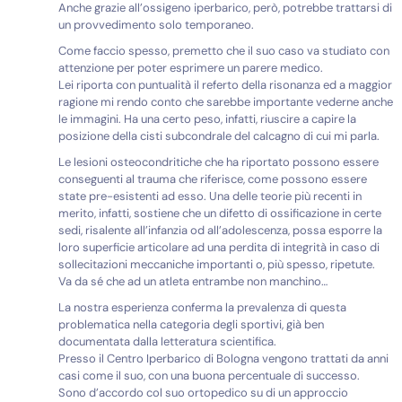
Anche grazie all’ossigeno iperbarico, però, potrebbe trattarsi di
un provvedimento solo temporaneo.
Come faccio spesso, premetto che il suo caso va studiato con
attenzione per poter esprimere un parere medico.
Lei riporta con puntualità il referto della risonanza ed a maggior
ragione mi rendo conto che sarebbe importante vederne anche
le immagini. Ha una certo peso, infatti, riuscire a capire la
posizione della cisti subcondrale del calcagno di cui mi parla.
Le lesioni osteocondritiche che ha riportato possono essere
conseguenti al trauma che riferisce, come possono essere
state pre-esistenti ad esso. Una delle teorie più recenti in
merito, infatti, sostiene che un difetto di ossificazione in certe
sedi, risalente all’infanzia od all’adolescenza, possa esporre la
loro superficie articolare ad una perdita di integrità in caso di
sollecitazioni meccaniche importanti o, più spesso, ripetute.
Va da sé che ad un atleta entrambe non manchino…
La nostra esperienza conferma la prevalenza di questa
problematica nella categoria degli sportivi, già ben
documentata dalla letteratura scientifica.
Presso il Centro Iperbarico di Bologna vengono trattati da anni
casi come il suo, con una buona percentuale di successo.
Sono d’accordo col suo ortopedico su di un approccio