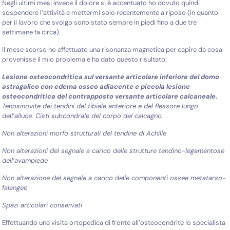
Negli ultimi mesi invece il dolore si è accentuato ho dovuto quindi
sospendere l’attività e mettermi solo recentemente a riposo (in quanto
per il lavoro che svolgo sono stato sempre in piedi fino a due tre
settimane fa circa).
Il mese scorso ho effettuato una risonanza magnetica per capire da cosa
provenisse il mio problema e ha dato questo risultato:
Lesione osteocondritica sul versante articolare inferiore del domo
astragalico con edema osseo adiacente e piccola lesione
osteocondritica del contrapposto versante articolare calcaneale.
Tenosinovite dei tendini del tibiale anteriore e del flessore lungo
dell’alluce. Cisti subcondrale del corpo del calcagno.
Non alterazioni morfo strutturali del tendine di Achille
Non alterazioni del segnale a carico delle strutture tendino-legamentose
dell’avampiede
Non alterazione del segnale a carico delle componenti ossee metatarso-
falangee
Spazi articolari conservati
Effettuando una visita ortopedica di fronte all’osteocondrite lo specialista