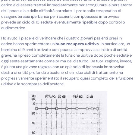
carico e di essere trattati immediatamente per scongiurare la persistenza
dell’ipoacusia e delle difficoltà correlate. Il protocollo terapeutico di
ossigenoterapia iperbarica per i pazienti con ipoacusia improvvisa
prevede un ciclo di 10 sedute, eventualmente ripetibile dopo controllo
audiometrico.
Ho avuto il piacere di verificare che i quattro giovani pazienti presi in
carico hanno sperimentato un
buon recupero uditivo
. In particolare, un
bambino di 9 anni è arrivato con ipoacusia improvvisa sinistra di entità
grave, ha ripreso completamente la funzione uditiva dopo poche sedute e
oggi sente esattamente come prima del disturbo. Da fuori regione, invece,
è giunta una giovane ragazza con un episodio di ipoacusia improvvisa
destra di entità profonda e acufene, che in due cicli di trattamento ha
progressivamente sperimentato il recupero quasi completo della funzione
uditiva e la scomparsa dell’acufene.