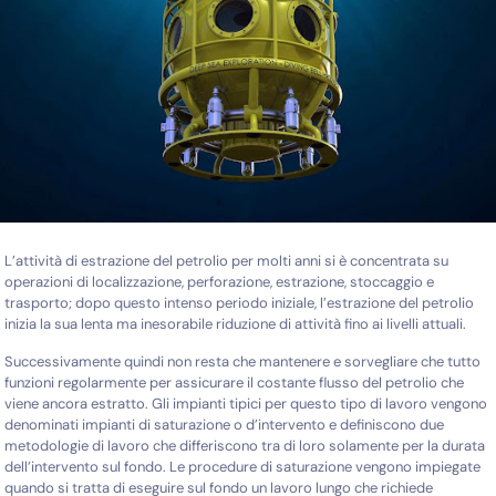
L’attività di estrazione del petrolio per molti anni si è concentrata su
operazioni di localizzazione, perforazione, estrazione, stoccaggio e
trasporto; dopo questo intenso periodo iniziale, l’estrazione del petrolio
inizia la sua lenta ma inesorabile riduzione di attività fino ai livelli attuali.
Successivamente quindi non resta che
mantenere e sorvegliare che tutto
funzioni regolarmente per assicurare il costante flusso del petrolio che
viene ancora estratto. Gli impianti tipici per questo tipo di lavoro vengono
denominati impianti di saturazione o d’intervento e definiscono due
metodologie di lavoro che differiscono tra di loro solamente per la durata
dell’intervento sul fondo. Le procedure di saturazione vengono impiegate
quando si tratta di eseguire sul fondo un lavoro lungo che richiede