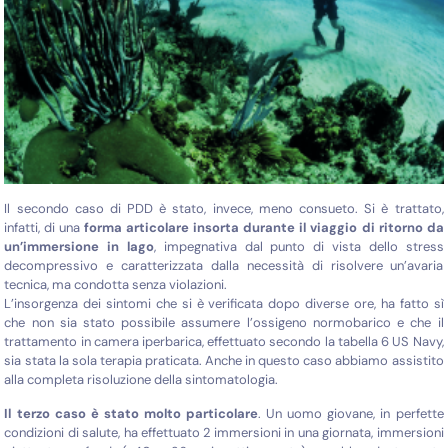
Il secondo caso di PDD è stato, invece, meno consueto. Si è trattato,
infatti, di una
forma articolare insorta durante il viaggio di ritorno da
un’immersione in lago
, impegnativa dal punto di vista dello stress
decompressivo e caratterizzata dalla necessità di risolvere un’avaria
tecnica, ma condotta senza violazioni.
L’insorgenza dei sintomi che si è verificata dopo diverse ore, ha fatto sì
che non sia stato possibile assumere l’ossigeno normobarico e che il
trattamento in camera iperbarica, effettuato secondo la tabella 6 US Navy,
sia stata la sola terapia praticata. Anche in questo caso abbiamo assistito
alla completa risoluzione della sintomatologia.
Il terzo caso è stato molto particolare
. Un uomo giovane, in perfette
condizioni di salute, ha effettuato 2 immersioni in una giornata, immersioni