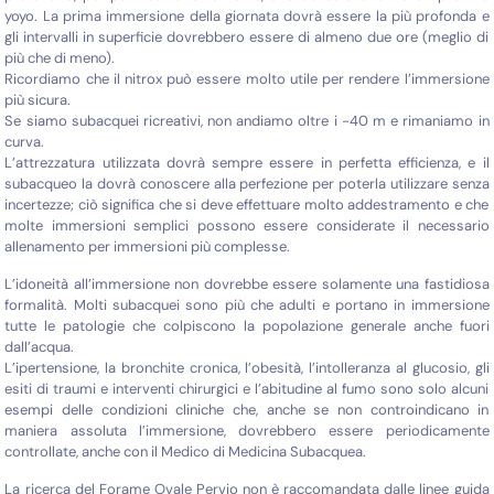
yoyo. La prima immersione della giornata dovrà essere la più profonda e
gli intervalli in superficie dovrebbero essere di almeno due ore (meglio di
più che di meno).
Ricordiamo che il nitrox può essere molto utile per rendere l’immersione
più sicura.
Se siamo subacquei ricreativi, non andiamo oltre i -40 m e rimaniamo in
curva.
L’attrezzatura utilizzata dovrà sempre essere in perfetta efficienza, e il
subacqueo la dovrà conoscere alla perfezione per poterla utilizzare senza
incertezze; ciò significa che si deve effettuare molto addestramento e che
molte immersioni semplici possono essere considerate il necessario
allenamento per immersioni più complesse.
L’idoneità all’immersione non dovrebbe essere solamente una fastidiosa
formalità. Molti subacquei sono più che adulti e portano in immersione
tutte le patologie che colpiscono la popolazione generale anche fuori
dall’acqua.
L’ipertensione, la bronchite cronica, l’obesità, l’intolleranza al glucosio, gli
esiti di traumi e interventi chirurgici e l’abitudine al fumo sono solo alcuni
esempi delle condizioni cliniche che, anche se non controindicano in
maniera assoluta l’immersione, dovrebbero essere periodicamente
controllate, anche con il Medico di Medicina Subacquea.
La ricerca del Forame Ovale Pervio non è raccomandata dalle linee guida