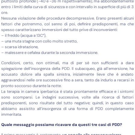
piuttosto profonde (-40 e -36 m rispettivamente), ma abbondantemente
entro i limiti della curva di sicurezza e con intervallo in superficie di più di 3
ore.
Nessuna violazione delle procedure decompressive. Erano presenti alcuni
fattori che potremmo, col senno di poi, definire predisponenti, ma che
spesso caratterizzano immersioni del tutto prive di inconvenienti:
– il freddo (acqua a 13C°),
– una muta stagna con collo molto stretto,
– scarsa idratazione,
– malessere e cefalea durante la seconda immersione.
Condizioni, certo, non ottimali, ma di per sé non sufficienti a dare
spiegazione dell’insorgenza della PDD. Il subacqueo, già all’emersione, ha
accusato dolore alla spalla sinistra, inizialmente lieve che è andato
aggravandosi nelle ore successive fino a sera, tanto da indurlo a recarsi in
pronto soccorso durante la notte.
La terapia in camera iperbarica è stata prontamente efficace e i sintomi
sono scomparsi. Le indagini successive, volte alla ricerca di fattori
predisponenti, sono risultate del tutto negative; quindi, in questo caso
abbiamo assistito all’insorgenza di una forma di PDD completamente
immeritata.
Quale messaggio possiamo ricavare da questi tre casi di PDD?
Il primo messaggio è, certamente,
un appello alla consapevolezza
.