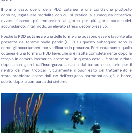
Il primo caso, quello della PDD cutanea, è una condizione piuttosto
comune, legata alle modalità con cui si pratica la subacquea ricreativa,
ovvero facendo più immersioni al giorno per più giorni consecutivi,
accumulando, in tal modo, un elevato stress decompressivo.
Poiché la
PDD cutanea
è una delle forme che possono essere favorite alla
presenza del forame ovale pervio (PFO) su questo subacqueo sono in
corso gli accertamenti per verificarne la presenza. Fortunatamente, quella
cutanea è una forma di PDD lieve, che si è risolta completamente dopo la
terapia in camera iperbarica, anche se – in questo caso – è stata iniziata
dopo alcuni giorni dall’insorgenza, a causa del tempo necessario per il
rientro dai mari tropicali. Sicuramente, il buon esito del trattamento è
stato propiziato anche dall’uso dell’ossigeno normobarico già in barca,
subito dopo la comparsa dei sintomi.