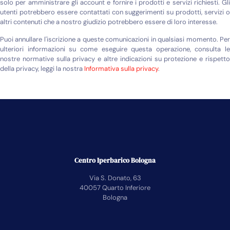
solo per amministrare gli account e fornire i prodotti e servizi richiesti. Gli
utenti potrebbero essere contattati con suggerimenti su prodotti, servizi o
altri contenuti che a nostro giudizio potrebbero essere di loro interesse.
Puoi annullare l'iscrizione a queste comunicazioni in qualsiasi momento. Per
ulteriori informazioni su come eseguire questa operazione, consulta le
nostre normative sulla privacy e altre indicazioni su protezione e rispetto
della privacy, leggi la nostra
Informativa sulla privacy
.
Centro Iperbarico Bologna
Via S. Donato, 63
40057 Quarto Inferiore
Bologna