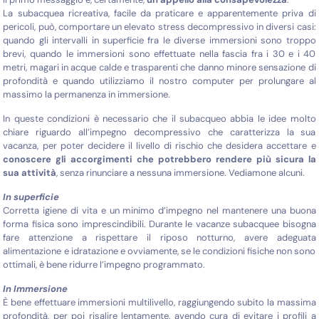
La subacquea ricreativa, facile da praticare e apparentemente priva di
pericoli, può, comportare un elevato stress decompressivo in diversi casi:
quando gli intervalli in superficie fra le diverse immersioni sono troppo
brevi, quando le immersioni sono effettuate nella fascia fra i 30 e i 40
metri, magari in acque calde e trasparenti che danno minore sensazione di
profondità e quando utilizziamo il nostro computer per prolungare al
massimo la permanenza in immersione.
In queste condizioni è necessario che il subacqueo abbia le idee molto
chiare riguardo all’impegno decompressivo che caratterizza la sua
vacanza, per poter decidere il livello di rischio che desidera accettare e
conoscere gli accorgimenti che potrebbero rendere più sicura la
sua attività
, senza rinunciare a nessuna immersione. Vediamone alcuni.
In superficie
Corretta igiene di vita e un minimo d’impegno nel mantenere una buona
forma fisica sono imprescindibili. Durante le vacanze subacquee bisogna
fare attenzione a rispettare il riposo notturno, avere adeguata
alimentazione e idratazione e ovviamente, se le condizioni fisiche non sono
ottimali, è bene ridurre l’impegno programmato.
In Immersione
È bene effettuare immersioni multilivello, raggiungendo subito la massima
profondità, per poi risalire lentamente, avendo cura di evitare i profili a