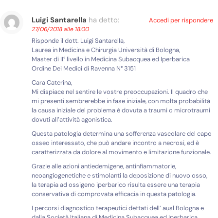
Luigi Santarella
ha detto:
Accedi per rispondere
27/06/2018 alle 18:00
Risponde il dott. Luigi Santarella,
Laurea in Medicina e Chirurgia Università di Bologna,
Master di II° livello in Medicina Subacquea ed Iperbarica
Ordine Dei Medici di Ravenna N° 3151
Cara Caterina,
Mi dispiace nel sentire le vostre preoccupazioni. Il quadro che
mi presenti sembrerebbe in fase iniziale, con molta probabilità
la causa iniziale del problema è dovuta a traumi o microtraumi
dovuti all’attività agonistica.
Questa patologia determina una sofferenza vascolare del capo
osseo interessato, che può andare incontro a necrosi, ed è
caratterizzata da dolore al movimento e limitazione funzionale.
Grazie alle azioni antiedemigene, antinfiammatorie,
neoangiogenetiche e stimolanti la deposizione di nuovo osso,
la terapia ad ossigeno iperbarico risulta essere una terapia
conservativa di comprovata efficacia in questa patologia.
I percorsi diagnostico terapeutici dettati dell’ ausl Bologna e
dalla Società Italiana di Medicina Subacquea ed Iperbarica,