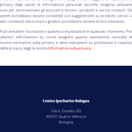
privacy degli utenti: le informazioni personali raccolte vengono utilizzate
solo per amministrare gli account e fornire i prodotti e servizi richiesti. Gli
utenti potrebbero essere contattati con suggerimenti su prodotti, servizi o
altri contenuti che a nostro giudizio potrebbero essere di loro interesse.
Puoi annullare l'iscrizione a queste comunicazioni in qualsiasi momento. Per
ulteriori informazioni su come eseguire questa operazione, consulta le
nostre normative sulla privacy e altre indicazioni su protezione e rispetto
della privacy, leggi la nostra
Informativa sulla privacy
.
Centro Iperbarico Bologna
Via S. Donato, 63
40057 Quarto Inferiore
Bologna