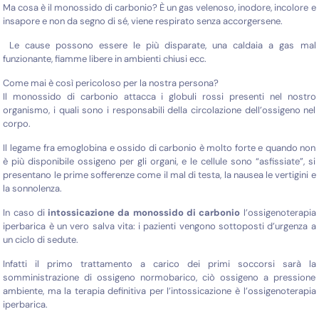
Ma cosa è il monossido di carbonio? È un gas velenoso, inodore, incolore e
insapore e non da segno di sé, viene respirato senza accorgersene.
Le cause possono essere le più disparate, una caldaia a gas mal
funzionante, fiamme libere in ambienti chiusi ecc.
Come mai è così pericoloso per la nostra persona?
Il monossido di carbonio attacca i globuli rossi presenti nel nostro
organismo, i quali sono i responsabili della circolazione dell’ossigeno nel
corpo.
Il legame fra emoglobina e ossido di carbonio è molto forte e quando non
è più disponibile ossigeno per gli organi, e le cellule sono “asfissiate”, si
presentano le prime sofferenze come il mal di testa, la nausea le vertigini e
la sonnolenza.
In caso di
intossicazione da monossido di carbonio
l’ossigenoterapia
iperbarica è un vero salva vita: i pazienti vengono sottoposti d’urgenza a
un ciclo di sedute.
Infatti il primo trattamento a carico dei primi soccorsi sarà la
somministrazione di ossigeno normobarico, ciò ossigeno a pressione
ambiente, ma la terapia definitiva per l’intossicazione è l’ossigenoterapia
iperbarica.