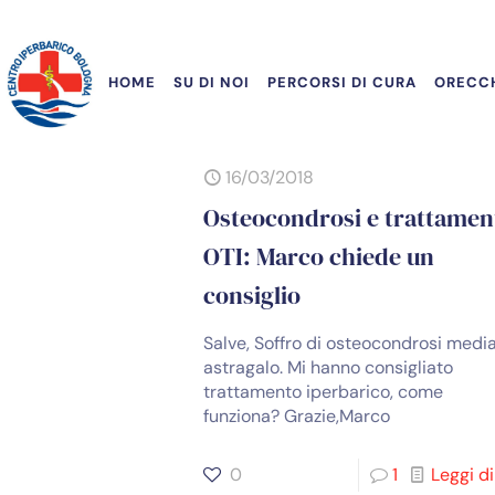
HOME
SU DI NOI
PERCORSI DI CURA
ORECCH
16/03/2018
Osteocondrosi e trattamen
OTI: Marco chiede un
consiglio
Salve, Soffro di osteocondrosi medi
astragalo. Mi hanno consigliato
trattamento iperbarico, come
funziona? Grazie,Marco
0
1
Leggi di