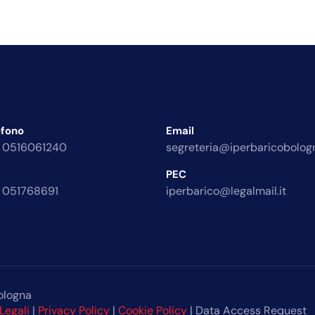
efono
Email
 0516061240
segreteria@iperbaricobologn
PEC
 051768691
iperbarico@legalmail.it
ologna
Legali
|
Privacy Policy
|
Cookie Policy
| Data Access Request