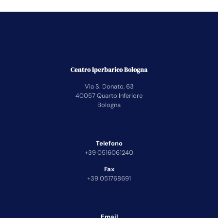
Centro Iperbarico Bologna
Via S. Donato, 63
40057 Quarto Inferiore
Bologna
Telefono
+39 0516061240
Fax
+39 051768691
Email