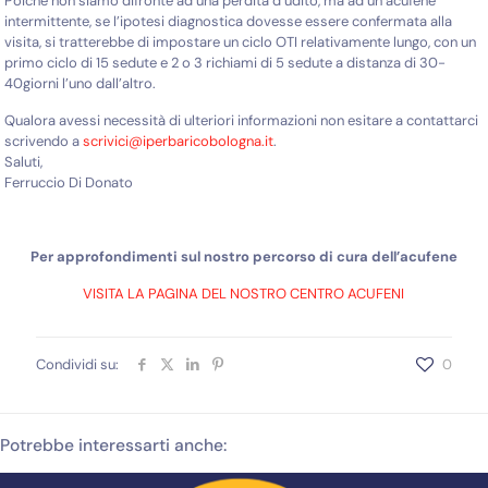
Poiché non siamo difronte ad una perdita d’udito, ma ad un acufene
intermittente, se l’ipotesi diagnostica dovesse essere confermata alla
visita, si tratterebbe di impostare un ciclo OTI relativamente lungo, con un
primo ciclo di 15 sedute e 2 o 3 richiami di 5 sedute a distanza di 30-
40giorni l’uno dall’altro.
Qualora avessi necessità di ulteriori informazioni non esitare a contattarci
scrivendo a
scrivici@iperbaricobologna.it
.
Saluti,
Ferruccio Di Donato
Per approfondimenti sul nostro percorso di cura dell’acufene
VISITA LA PAGINA DEL NOSTRO CENTRO ACUFENI
Condividi su:
0
Potrebbe interessarti anche: