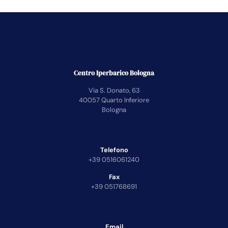
Centro Iperbarico Bologna
Via S. Donato, 63
40057 Quarto Inferiore
Bologna
Telefono
+39 0516061240
Fax
+39 051768691
Email