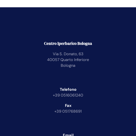
Centro Iperbarico Bologna
Via S. Donato, 63
40057 Quarto Inferiore
Bologna
Telefono
+39 0516061240
Fax
+39 051768691
Email