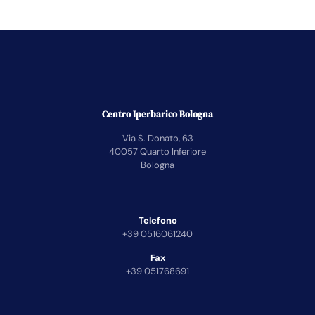
Centro Iperbarico Bologna
Via S. Donato, 63
40057 Quarto Inferiore
Bologna
Telefono
+39 0516061240
Fax
+39 051768691