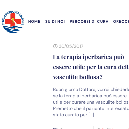
HOME
SU DI NOI
PERCORSI DI CURA
ORECCH
30/05/2017
La terapia iperbarica può
essere utile per la cura del
vasculite bollosa?
Buon giorno Dottore, vorrei chiederl
se la terapia iperbarica può essere
utile per curare una vasculite bollos
Premetto che il paziente interessato
stato curato per
[…]