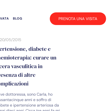
PRENOTA UNA VISITA
RVATA
BLOG
20/05/2015
ertensione, diabete e
emioterapia: curare un
cera vasculitica in
esenza di altre
mplicazioni
lve dottoressa, sono Carla, ho
ssantacinque anni e soffro di
abete e ipertensione arteriosa da
ai dieci anni. Circa tre anni fa mi