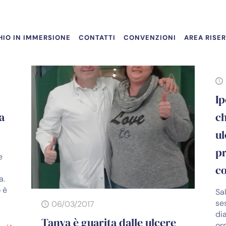
IO IN IMMERSIONE
CONTATTI
CONVENZIONI
AREA RISE
Ip
la
ch
ul
pr
e
co
a.
 è
Sa
se
06/03/2017
di
Tanya è guarita dalle ulcere
orm