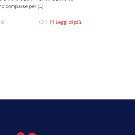
no comparse per
[…]
0
1
Leggi di più