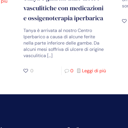
 più
so
vasculitiche con medicazioni
e ossigenoterapia iperbarica
Tanya è arrivata al nostro Centro
Iperbarico a causa di alcune ferite
nella parte inferiore delle gambe. Da
alcuni mesi soffriva di ulcere di origine
vasculitica
[…]
0
0
Leggi di più