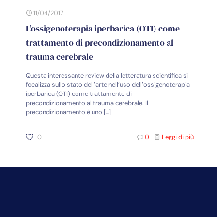
11/04/2017
L’ossigenoterapia iperbarica (OTI) come
trattamento di precondizionamento al
trauma cerebrale
Questa interessante review della letteratura scientifica si
focalizza sullo stato dell’arte nell’uso dell’ossigenoterapia
iperbarica (OTI) come trattamento di
precondizionamento al trauma cerebrale. Il
precondizionamento è uno
[…]
0
0
Leggi di più