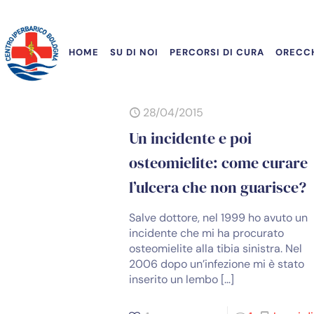
HOME
SU DI NOI
PERCORSI DI CURA
ORECCH
28/04/2015
Un incidente e poi
osteomielite: come curare
l’ulcera che non guarisce?
Salve dottore, nel 1999 ho avuto un
incidente che mi ha procurato
osteomielite alla tibia sinistra. Nel
2006 dopo un’infezione mi è stato
inserito un lembo
[…]