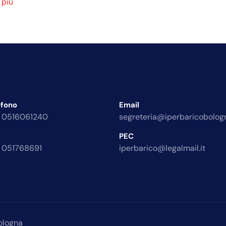
 più
efono
Email
 0516061240
segreteria@iperbaricobologn
PEC
 051768691
iperbarico@legalmail.it
ologna