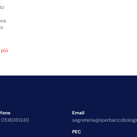
ato
ova
to
 più
efono
Email
 0516061240
segreteria@iperbaricobologn
PEC