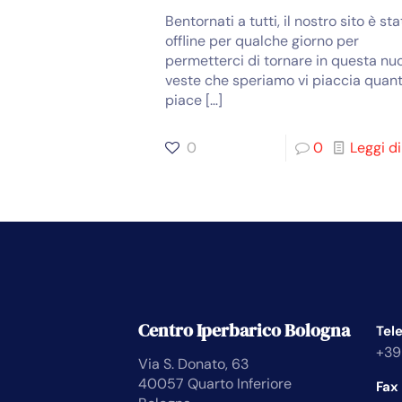
Bentornati a tutti, il nostro sito è st
offline per qualche giorno per
permetterci di tornare in questa nu
veste che speriamo vi piaccia quan
piace
[…]
0
0
Leggi di
Centro Iperbarico Bologna
Tel
+39
Via S. Donato, 63
40057 Quarto Inferiore
Fax