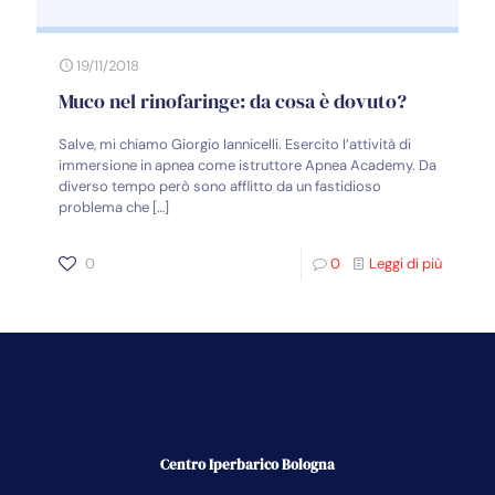
19/11/2018
Muco nel rinofaringe: da cosa è dovuto?
Salve, mi chiamo Giorgio Iannicelli. Esercito l’attività di
immersione in apnea come istruttore Apnea Academy. Da
diverso tempo però sono afflitto da un fastidioso
problema che
[…]
0
0
Leggi di più
Centro Iperbarico Bologna