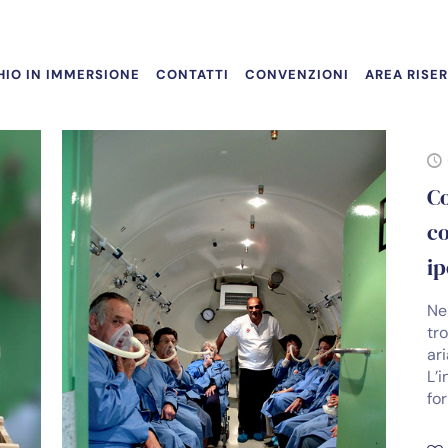
IO IN IMMERSIONE
CONTATTI
CONVENZIONI
AREA RISE
Co
c
ip
Ne
tro
ari
L’
fo