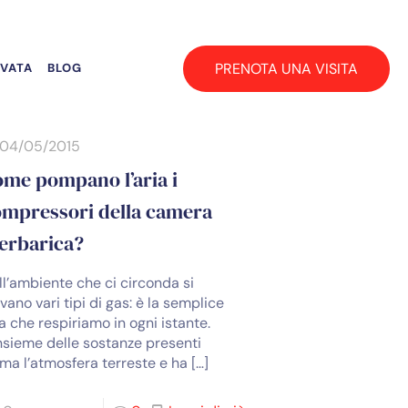
PRENOTA UNA VISITA
RVATA
BLOG
04/05/2015
me pompano l’aria i
ompressori della camera
erbarica?
ll’ambiente che ci circonda si
vano vari tipi di gas: è la semplice
a che respiriamo in ogni istante.
insieme delle sostanze presenti
rma l’atmosfera terreste e ha
[…]