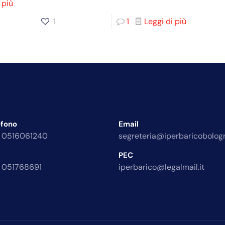
 più
1
1
Leggi di più
efono
Email
 0516061240
segreteria@iperbaricobologn
PEC
 051768691
iperbarico@legalmail.it