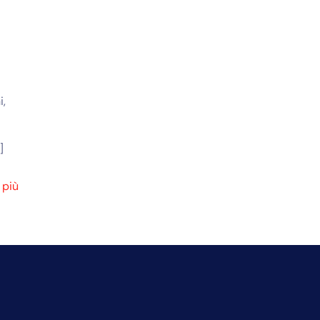
i,
]
 più