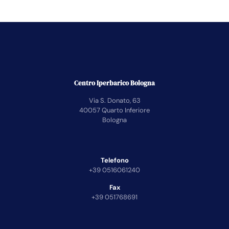
Centro Iperbarico Bologna
Via S. Donato, 63
40057 Quarto Inferiore
Bologna
Telefono
+39 0516061240
Fax
+39 051768691