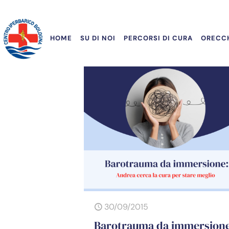
HOME
SU DI NOI
PERCORSI DI CURA
ORECCH
30/09/2015
Barotrauma da immersion