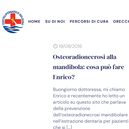
HOME
SU DI NOI
PERCORSI DI CURA
ORECCH
19/08/2016
Osteoradionecrosi alla
mandibola: cosa può fare
Enrico?
Buongiorno dottoressa, mi chiamo
Enrico e recentemente ho letto un
articolo su questo sito che parlava
della prevenzione
dell’osteoradionecrosi mandibolare
nell’estrazione dentaria per pazienti
che si
[…]