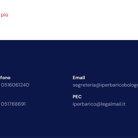
 più
efono
Email
 0516061240
segreteria@iperbaricobologn
PEC
 051768691
iperbarico@legalmail.it