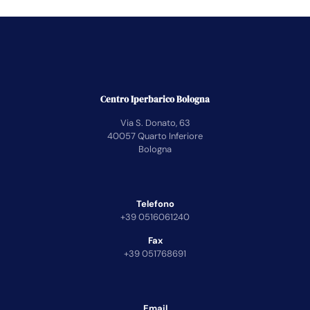
Centro Iperbarico Bologna
Via S. Donato, 63
40057 Quarto Inferiore
Bologna
Telefono
+39 0516061240
Fax
+39 051768691
Email