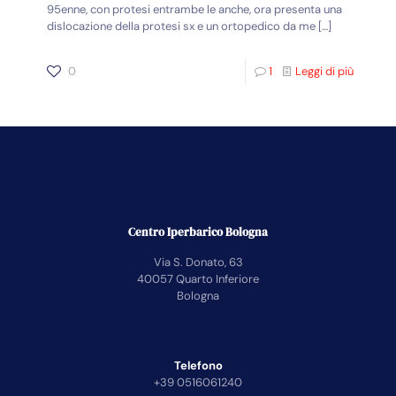
95enne, con protesi entrambe le anche, ora presenta una
dislocazione della protesi sx e un ortopedico da me
[…]
0
1
Leggi di più
Centro Iperbarico Bologna
Via S. Donato, 63
40057 Quarto Inferiore
Bologna
Telefono
+39 0516061240