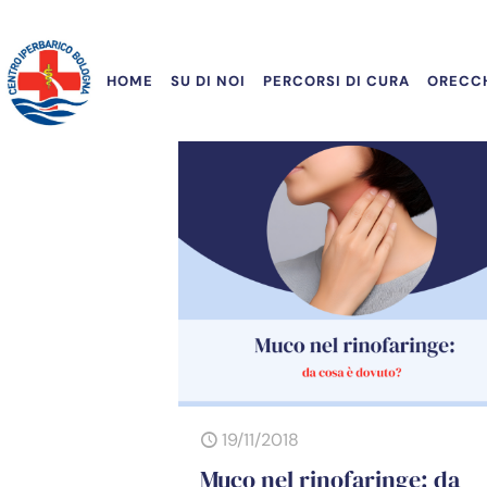
HOME
SU DI NOI
PERCORSI DI CURA
ORECCH
19/11/2018
Muco nel rinofaringe: da