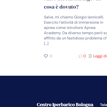
cosa è dovuto?
Salve, mi chiamo Giorgio Iannicelli.
Esercito l’attività di immersione in
apnea come istruttore Apnea
Academy. Da diverso tempo però s
afflitto da un fastidioso problema c
[…]
0
0
Leggi di
Centro Iperbarico Bologna
Tel