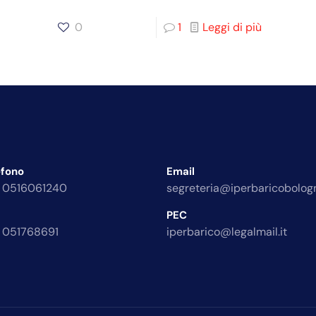
0
1
Leggi di più
efono
Email
 0516061240
segreteria@iperbaricobologn
PEC
 051768691
iperbarico@legalmail.it