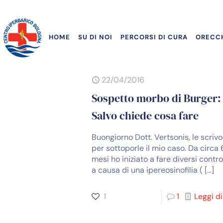
HOME
SU DI NOI
PERCORSI DI CURA
ORECCH
22/04/2016
Sospetto morbo di Burger:
Salvo chiede cosa fare
Buongiorno Dott. Vertsonis, le scrivo
per sottoporle il mio caso. Da circa 
mesi ho iniziato a fare diversi control
a causa di una ipereosinofilia (
[…]
1
1
Leggi di