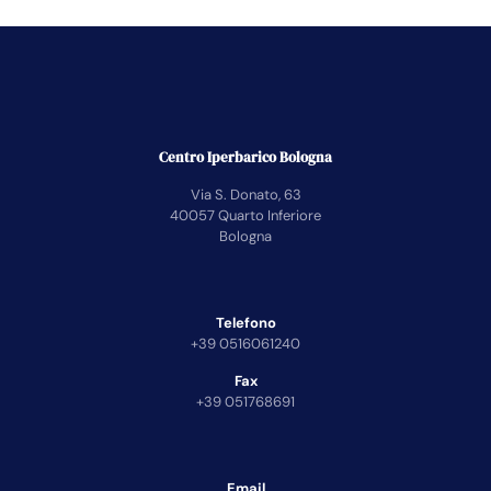
Centro Iperbarico Bologna
Via S. Donato, 63
40057 Quarto Inferiore
Bologna
Telefono
+39 0516061240
Fax
+39 051768691
Email