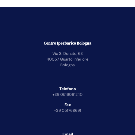
Centro Iperbarico Bologna
Via S. Donato, 63
40057 Quarto Inferiore
Bologna
Telefono
+39 0516061240
Fax
+39 051768691
Email