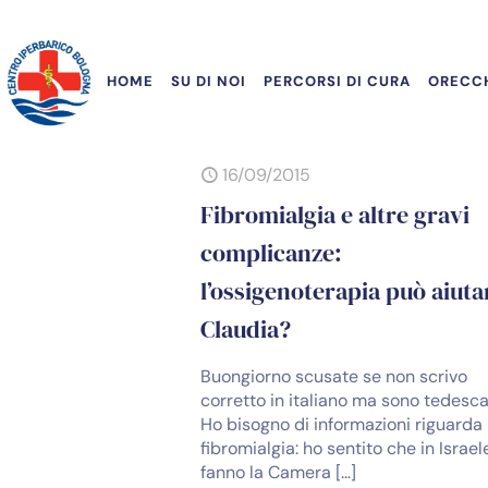
HOME
SU DI NOI
PERCORSI DI CURA
ORECCH
16/09/2015
Fibromialgia e altre gravi
complicanze:
l’ossigenoterapia può aiuta
Claudia?
Buongiorno scusate se non scrivo
corretto in italiano ma sono tedesca
Ho bisogno di informazioni riguarda 
fibromialgia: ho sentito che in Israel
fanno la Camera
[…]