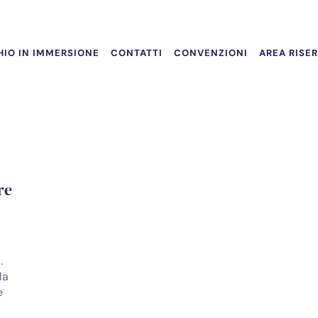
IO IN IMMERSIONE
CONTATTI
CONVENZIONI
AREA RISE
re
.
la
e