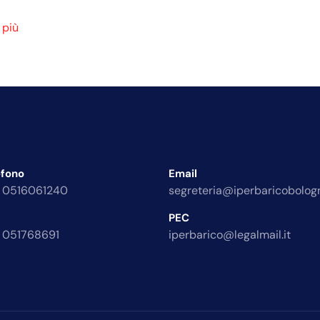
 più
efono
Email
 0516061240
segreteria@iperbaricobologn
PEC
 051768691
iperbarico@legalmail.it