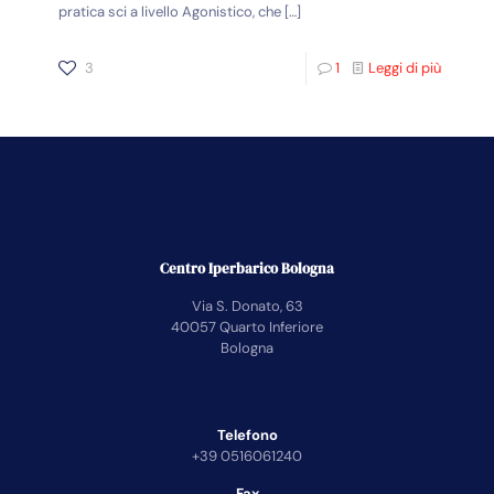
pratica sci a livello Agonistico, che
[…]
3
1
Leggi di più
Centro Iperbarico Bologna
Via S. Donato, 63
40057 Quarto Inferiore
Bologna
Telefono
+39 0516061240
Fax