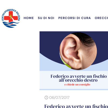
HOME
SU DI NOI
PERCORSI DI CURA
ORECCH
06/07/2017
Federico avverte un fischi