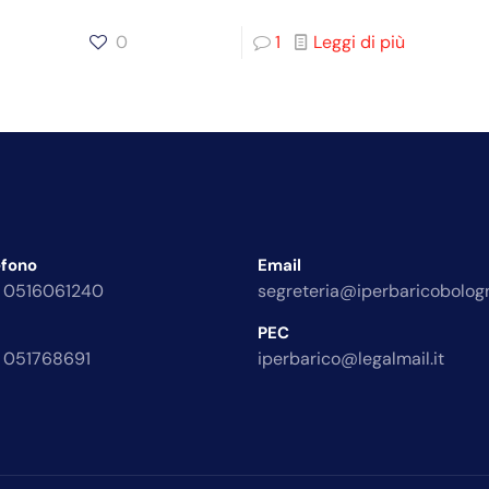
0
1
Leggi di più
efono
Email
 0516061240
segreteria@iperbaricobologn
PEC
 051768691
iperbarico@legalmail.it