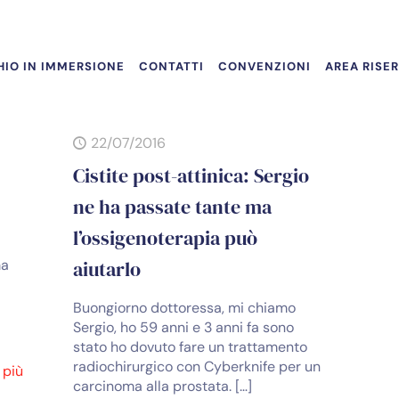
IO IN IMMERSIONE
CONTATTI
CONVENZIONI
AREA RISE
22/07/2016
Cistite post-attinica: Sergio
ne ha passate tante ma
l’ossigenoterapia può
ma
aiutarlo
Buongiorno dottoressa, mi chiamo
Sergio, ho 59 anni e 3 anni fa sono
stato ho dovuto fare un trattamento
radiochirurgico con Cyberknife per un
 più
carcinoma alla prostata.
[…]