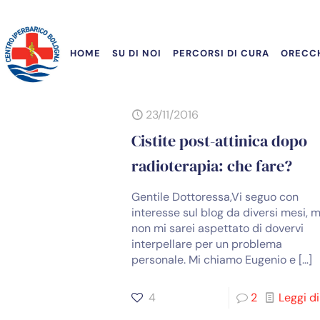
HOME
SU DI NOI
PERCORSI DI CURA
ORECCH
23/11/2016
Cistite post-attinica dopo
radioterapia: che fare?
Gentile Dottoressa,Vi seguo con
interesse sul blog da diversi mesi, 
non mi sarei aspettato di dovervi
interpellare per un problema
personale. Mi chiamo Eugenio e
[…]
4
2
Leggi di