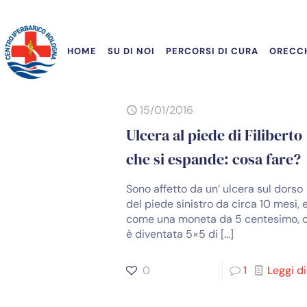
HOME
SU DI NOI
PERCORSI DI CURA
ORECCH
15/01/2016
Ulcera al piede di Filiberto
che si espande: cosa fare?
Sono affetto da un’ ulcera sul dorso
del piede sinistro da circa 10 mesi, 
come una moneta da 5 centesimo, 
è diventata 5×5 di
[…]
0
1
Leggi di