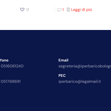
0
1
Leggi di più
efono
Email
 0516061240
segreteria@iperbaricobologn
PEC
 051768691
iperbarico@legalmail.it